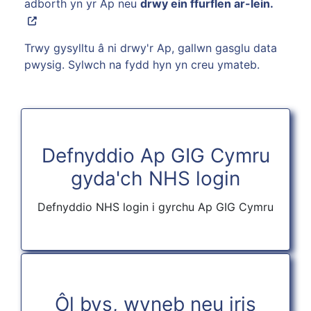
adborth yn yr Ap neu
drwy ein ffurflen ar-lein
.
Trwy gysylltu â ni drwy'r Ap, gallwn gasglu data
pwysig. Sylwch na fydd hyn yn creu ymateb.
Defnyddio Ap GIG Cymru
gyda'ch NHS login
Defnyddio NHS login i gyrchu Ap GIG Cymru
Ôl bys, wyneb neu iris