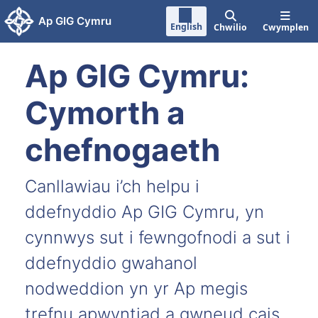
Neidio i'r prif gynnwy
Ap GIG Cymru
English
Chwilio
Cwymplen
Ap GIG Cymru:
Cymorth a
chefnogaeth
Canllawiau i’ch helpu i
ddefnyddio Ap GIG Cymru, yn
cynnwys sut i fewngofnodi a sut i
ddefnyddio gwahanol
nodweddion yn yr Ap megis
trefnu apwyntiad a gwneud cais