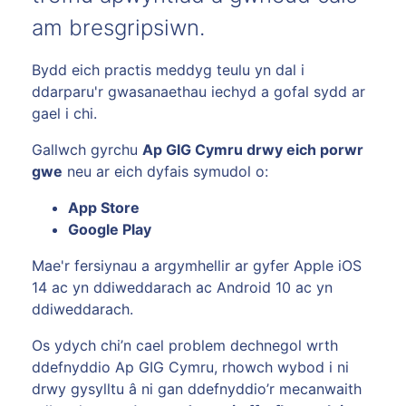
am bresgripsiwn.
Bydd eich practis meddyg teulu yn dal i
ddarparu'r gwasanaethau iechyd a gofal sydd ar
gael i chi.
Gallwch gyrchu
Ap GIG Cymru drwy eich porwr
gwe
neu ar eich dyfais symudol o:
App Store
Google Play
Mae'r fersiynau a argymhellir ar gyfer Apple iOS
14 ac yn ddiweddarach ac Android 10 ac yn
ddiweddarach.
Os ydych chi’n cael problem dechnegol wrth
ddefnyddio Ap GIG Cymru, rhowch wybod i ni
drwy gysylltu â ni gan ddefnyddio’r mecanwaith