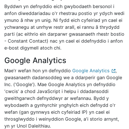
Byddwn yn defnyddio eich gwybodaeth bersonol i
anfon diweddariadau o'r rhestrau postio yr ydych wedi
ymuno â nhw yn unig. Ni fydd eich cyfeiriad yn cael ei
ychwanegu at unrhyw restr arall, ei rannu â thrydydd
parti (ac eithrio ein darparwr gwasanaeth rhestr bostio
- Constant Contact) nac yn cael ei ddefnyddio i anfon
e-bost digymell atoch chi.
Google Analytics
Mae'r wefan hon yn defnyddio
Google Analytics
,
gwasanaeth dadansoddeg we a ddarperir gan Google
Inc. ('Google'). Mae Google Analytics yn defnyddio
'cwcis' a chod JavaScript i helpu i ddadansoddi
gweithgarwch defnyddwyr ar wefannau. Bydd y
wybodaeth a gynhyrchir ynghylch eich defnydd o'r
wefan (gan gynnwys eich cyfeiriad IP) yn cael ei
throsglwyddo i weinyddion Google, a'i storio arnynt,
yn yr Unol Daleithiau.