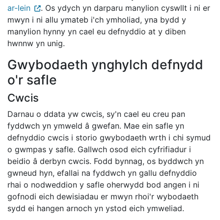
ar-lein
. Os ydych yn darparu manylion cyswllt i ni er
mwyn i ni allu ymateb i'ch ymholiad, yna bydd y
manylion hynny yn cael eu defnyddio at y diben
hwnnw yn unig.
Gwybodaeth ynghylch defnydd
o'r safle
Cwcis
Darnau o ddata yw cwcis, sy'n cael eu creu pan
fyddwch yn ymweld â gwefan. Mae ein safle yn
defnyddio cwcis i storio gwybodaeth wrth i chi symud
o gwmpas y safle. Gallwch osod eich cyfrifiadur i
beidio â derbyn cwcis. Fodd bynnag, os byddwch yn
gwneud hyn, efallai na fyddwch yn gallu defnyddio
rhai o nodweddion y safle oherwydd bod angen i ni
gofnodi eich dewisiadau er mwyn rhoi'r wybodaeth
sydd ei hangen arnoch yn ystod eich ymweliad.