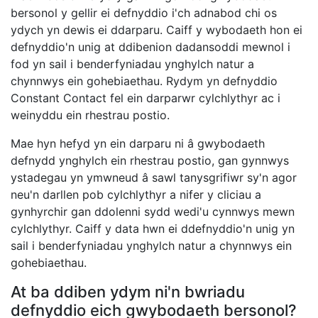
bersonol y gellir ei defnyddio i'ch adnabod chi os
ydych yn dewis ei ddarparu. Caiff y wybodaeth hon ei
defnyddio'n unig at ddibenion dadansoddi mewnol i
fod yn sail i benderfyniadau ynghylch natur a
chynnwys ein gohebiaethau. Rydym yn defnyddio
Constant Contact fel ein darparwr cylchlythyr ac i
weinyddu ein rhestrau postio.
Mae hyn hefyd yn ein darparu ni â gwybodaeth
defnydd ynghylch ein rhestrau postio, gan gynnwys
ystadegau yn ymwneud â sawl tanysgrifiwr sy'n agor
neu'n darllen pob cylchlythyr a nifer y cliciau a
gynhyrchir gan ddolenni sydd wedi'u cynnwys mewn
cylchlythyr. Caiff y data hwn ei ddefnyddio'n unig yn
sail i benderfyniadau ynghylch natur a chynnwys ein
gohebiaethau.
At ba ddiben ydym ni'n bwriadu
defnyddio eich gwybodaeth bersonol?