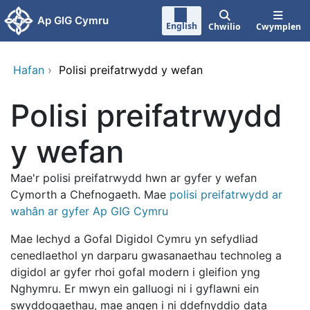
Neidio i'r prif gynnwy
Ap GIG Cymru
English
Chwilio
Cwymplen
Hafan
›
Polisi preifatrwydd y wefan
Polisi preifatrwydd
y wefan
Mae'r polisi preifatrwydd hwn ar gyfer y wefan
Cymorth a Chefnogaeth. Mae
polisi preifatrwydd ar
wahân ar gyfer Ap GIG Cymru
Mae Iechyd a Gofal Digidol Cymru yn sefydliad
cenedlaethol yn darparu gwasanaethau technoleg a
digidol ar gyfer rhoi gofal modern i gleifion yng
Nghymru. Er mwyn ein galluogi ni i gyflawni ein
swyddogaethau, mae angen i ni ddefnyddio data