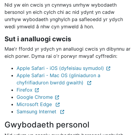
Nid yw ein cwcis yn cynnwys unrhyw wybodaeth
bersonol yn eich cylch chi ac nid ydynt yn cadw
unrhyw wybodaeth ynghylch pa safleoedd yr ydych
wedi ymweld â nhw cyn ymweld â hon.
Sut i analluogi cwcis
Mae'r ffordd yr ydych yn analluogi cwcis yn dibynnu ar
eich porwr. Dyma rai o'r porwyr mwyaf cyffredin:
Apple Safari - iOS (dyfeisiau symudol)
Apple Safari - Mac OS (gliniaduron a
chyfrifiaduron bwrdd gwaith)
Firefox
Google Chrome
Microsoft Edge
Samsung Internet
Gwybodaeth personol