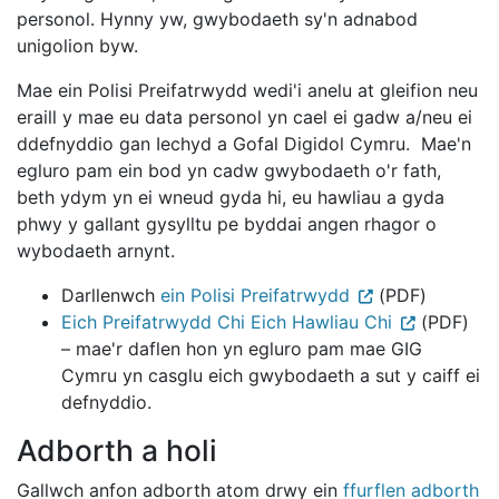
personol. Hynny yw, gwybodaeth sy'n adnabod
unigolion byw.
Mae ein Polisi Preifatrwydd wedi'i anelu at gleifion neu
eraill y mae eu data personol yn cael ei gadw a/neu ei
ddefnyddio gan Iechyd a Gofal Digidol Cymru. Mae'n
egluro pam ein bod yn cadw gwybodaeth o'r fath,
beth ydym yn ei wneud gyda hi, eu hawliau a gyda
phwy y gallant gysylltu pe byddai angen rhagor o
wybodaeth arnynt.
Darllenwch
ein Polisi Preifatrwydd
(PDF)
Eich Preifatrwydd Chi Eich Hawliau Chi
(PDF)
– mae'r daflen hon yn egluro pam mae GIG
Cymru yn casglu eich gwybodaeth a sut y caiff ei
defnyddio.
Adborth a holi
Gallwch anfon adborth atom drwy ein
ffurflen adborth