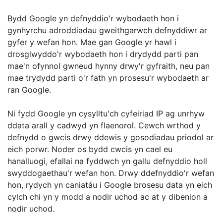
Bydd Google yn defnyddio'r wybodaeth hon i
gynhyrchu adroddiadau gweithgarwch defnyddiwr ar
gyfer y wefan hon. Mae gan Google yr hawl i
drosglwyddo'r wybodaeth hon i drydydd parti pan
mae'n ofynnol gwneud hynny drwy'r gyfraith, neu pan
mae trydydd parti o'r fath yn prosesu'r wybodaeth ar
ran Google.
Ni fydd Google yn cysylltu'ch cyfeiriad IP ag unrhyw
ddata arall y cadwyd yn flaenorol. Cewch wrthod y
defnydd o gwcis drwy ddewis y gosodiadau priodol ar
eich porwr. Noder os bydd cwcis yn cael eu
hanalluogi, efallai na fyddwch yn gallu defnyddio holl
swyddogaethau'r wefan hon. Drwy ddefnyddio'r wefan
hon, rydych yn caniatáu i Google brosesu data yn eich
cylch chi yn y modd a nodir uchod ac at y dibenion a
nodir uchod.