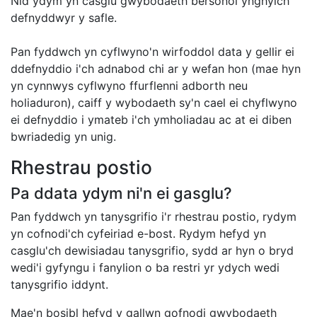
Nid ydym yn casglu gwybodaeth bersonol ynghylch
defnyddwyr y safle.
Pan fyddwch yn cyflwyno'n wirfoddol data y gellir ei
ddefnyddio i'ch adnabod chi ar y wefan hon (mae hyn
yn cynnwys cyflwyno ffurflenni adborth neu
holiaduron), caiff y wybodaeth sy'n cael ei chyflwyno
ei defnyddio i ymateb i'ch ymholiadau ac at ei diben
bwriadedig yn unig.
Rhestrau postio
Pa ddata ydym ni'n ei gasglu?
Pan fyddwch yn tanysgrifio i'r rhestrau postio, rydym
yn cofnodi'ch cyfeiriad e-bost. Rydym hefyd yn
casglu'ch dewisiadau tanysgrifio, sydd ar hyn o bryd
wedi'i gyfyngu i fanylion o ba restri yr ydych wedi
tanysgrifio iddynt.
Mae'n bosibl hefyd y gallwn gofnodi gwybodaeth