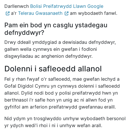
Darllenwch
Bolisi Preifatrwydd Llawn Google
a'r
Telerau Gwasanaeth
am wybodaeth fanwl.
Pam ein bod yn casglu ystadegau
defnyddwyr?
Drwy ddeall ymddygiad a dewisiadau defnyddwyr,
gallwn wella cynnwys ein gwefan i fodloni
disgwyliadau ac anghenion defnyddwyr.
Dolenni i safleoedd allanol
Fel y rhan fwyaf o'r safleoedd, mae gwefan Iechyd a
Gofal Digidol Cymru yn cynnwys dolenni i safleoedd
allanol. Dylid nodi bod y polisi preifatrwydd hwn yn
berthnasol i'r safle hon yn unig ac ni allwn fod yn
gyfrifol am arferion preifatrwydd gwefannau eraill.
Nid ydym yn trosglwyddo unrhyw wybodaeth bersonol
yr ydych wedi'i rhoi i ni i unrhyw wefan arall.