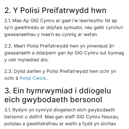
2. Y Polisi Preifatrwydd hwn
2.1. Mae Ap GIG Cymru ar gael i’w lawrlwytho fel ap
sy’n gweithredu ar ddyfais symudol, neu gellir cyrchu’r
gwasanaethau y mae’n eu cynnig ar wefan.
2.2. Mae’r Polisi Preifatrwydd hwn yn ymwneud â’r
gwasanaeth a ddarperir gan Ap GIG Cymru sut bynnag
y ceir mynediad ato.
2.3. Dylid darllen y Polisi Preifatrwydd hwn ochr yn
ochr â
Polisi Cwcis
.
3. Ein hymrwymiad i ddiogelu
eich gwybodaeth bersonol
3.1. Rydym yn cymryd diogelwch eich gwybodaeth
bersonol o ddifrif. Mae gan staff GIG Cymru fesurau,
polisïau a gweithdrefnau ar waith a fydd yn sicrhau