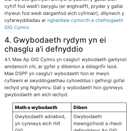
cyfrif fod wedi'i beryglu (er enghraifft, pryder y gallai
rhywun fod wedi darganfod eich cyfrinair), dilynwch y
cyfarwyddiadau ar
nghanllaw cymorth a chefnogaeth
GIG Cymru
4. Gwybodaeth rydym yn ei
chasglu a’i defnyddio
4.1. Mae Ap GIG Cymru yn casglu’r wybodaeth ganlynol
amdanoch chi, ar gyfer y dibenion a ddisgrifir isod.
Mae DSPP yn casglu’r wybodaeth hon er mwyn
cyflawni ei swyddogaethau cyhoeddus i gefnogi gofal
iechyd yng Nghymru. Gall y wybodaeth hon gynnwys
gwybodaeth am eich iechyd.
Math o wybodaeth
Diben
Gwybodaeth adnabod,
Gwybodaeth
yn cynnwys eich rhif
mewngofnodi a rheoli
GIG
defnyddwyr Ap GIG