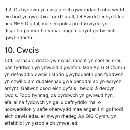
9.2. Os byddwn yn casglu eich gwybodaeth oherwydd
ein bod yn gweithio i gorff arall, fel Bwrdd Iechyd Lleol
neu NHS Digital, mae eu polisi preifatrwydd yn
disgrifio pa mor hir y mae angen iddynt gadw eich
gwybodaeth.
10. Cwcis
10.1. Darnau o ddata yw cwcis, maent yn cael eu creu
pan fyddwch yn ymweld â gwefan. Mae Ap GIG Cymru
yn defnyddio cwcis i storio gwybodaeth pan fyddwch
yn chwilio am dudalennau gwe penodol ac yn edrych
arnynt. Gallwch osod eich dyfais i beidio â derbyn
cwcis. Fodd bynnag, os byddwch yn gwneud hyn,
efallai na fyddwch yn gallu defnyddio rhai o
nodweddion y safle oherwydd mae angen i ni gofnodi
eich dewisiadau er mwyn rhedeg Ap GIG Cymru yn
effeithiol yn ystod eich ymweliad.