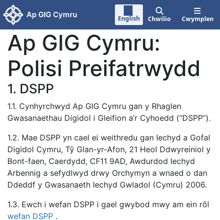
Neidio i'r prif gynnwy
Ap GIG Cymru
English
Chwilio
Cwymplen
Ap GIG Cymru:
Polisi Preifatrwydd
1. DSPP
1.1. Cynhyrchwyd Ap GIG Cymru gan y Rhaglen
Gwasanaethau Digidol i Gleifion a’r Cyhoedd (“DSPP”).
1.2. Mae DSPP yn cael ei weithredu gan Iechyd a Gofal
Digidol Cymru, Tŷ Glan-yr-Afon, 21 Heol Ddwyreiniol y
Bont-faen, Caerdydd, CF11 9AD, Awdurdod Iechyd
Arbennig a sefydlwyd drwy Orchymyn a wnaed o dan
Ddeddf y Gwasanaeth Iechyd Gwladol (Cymru) 2006.
1.3. Ewch i wefan DSPP i gael gwybod mwy am ein rôl
wefan DSPP
.