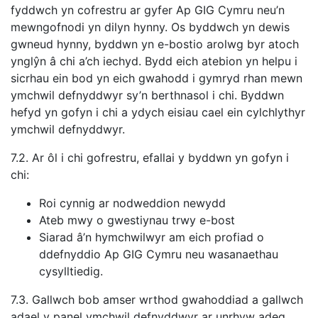
fyddwch yn cofrestru ar gyfer Ap GIG Cymru neu’n
mewngofnodi yn dilyn hynny. Os byddwch yn dewis
gwneud hynny, byddwn yn e-bostio arolwg byr atoch
ynglŷn â chi a’ch iechyd. Bydd eich atebion yn helpu i
sicrhau ein bod yn eich gwahodd i gymryd rhan mewn
ymchwil defnyddwyr sy’n berthnasol i chi. Byddwn
hefyd yn gofyn i chi a ydych eisiau cael ein cylchlythyr
ymchwil defnyddwyr.
7.2. Ar ôl i chi gofrestru, efallai y byddwn yn gofyn i
chi:
Roi cynnig ar nodweddion newydd
Ateb mwy o gwestiynau trwy e-bost
Siarad â’n hymchwilwyr am eich profiad o
ddefnyddio Ap GIG Cymru neu wasanaethau
cysylltiedig.
7.3. Gallwch bob amser wrthod gwahoddiad a gallwch
adael y panel ymchwil defnyddwyr ar unrhyw adeg.