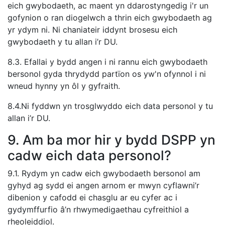
eich gwybodaeth, ac maent yn ddarostyngedig i'r un
gofynion o ran diogelwch a thrin eich gwybodaeth ag
yr ydym ni. Ni chaniateir iddynt brosesu eich
gwybodaeth y tu allan i’r DU.
8.3. Efallai y bydd angen i ni rannu eich gwybodaeth
bersonol gyda thrydydd partïon os yw'n ofynnol i ni
wneud hynny yn ôl y gyfraith.
8.4.Ni fyddwn yn trosglwyddo eich data personol y tu
allan i’r DU.
9. Am ba mor hir y bydd DSPP yn
cadw eich data personol?
9.1. Rydym yn cadw eich gwybodaeth bersonol am
gyhyd ag sydd ei angen arnom er mwyn cyflawni’r
dibenion y cafodd ei chasglu ar eu cyfer ac i
gydymffurfio â’n rhwymedigaethau cyfreithiol a
rheoleiddiol.