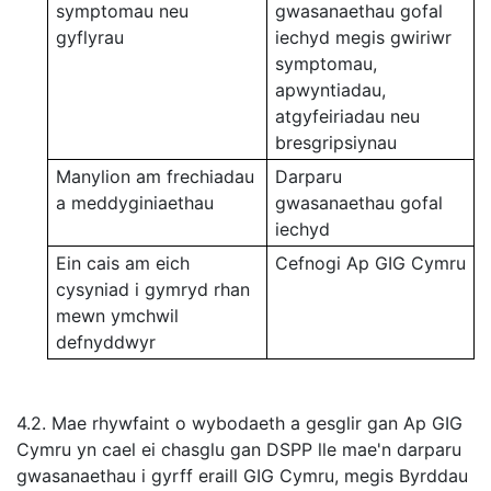
symptomau neu
gwasanaethau gofal
gyflyrau
iechyd megis gwiriwr
symptomau,
apwyntiadau,
atgyfeiriadau neu
bresgripsiynau
Manylion am frechiadau
Darparu
a meddyginiaethau
gwasanaethau gofal
iechyd
Ein cais am eich
Cefnogi Ap GIG Cymru
cysyniad i gymryd rhan
mewn ymchwil
defnyddwyr
4.2. Mae rhywfaint o wybodaeth a gesglir gan Ap GIG
Cymru yn cael ei chasglu gan DSPP lle mae'n darparu
gwasanaethau i gyrff eraill GIG Cymru, megis Byrddau