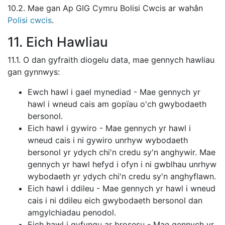
10.2. Mae gan Ap GIG Cymru Bolisi Cwcis ar wahân
Polisi cwcis
.
11. Eich Hawliau
11.1. O dan gyfraith diogelu data, mae gennych hawliau
gan gynnwys:
Ewch hawl i gael mynediad - Mae gennych yr
hawl i wneud cais am gopïau o'ch gwybodaeth
bersonol.
Eich hawl i gywiro - Mae gennych yr hawl i
wneud cais i ni gywiro unrhyw wybodaeth
bersonol yr ydych chi'n credu sy'n anghywir. Mae
gennych yr hawl hefyd i ofyn i ni gwblhau unrhyw
wybodaeth yr ydych chi'n credu sy'n anghyflawn.
Eich hawl i ddileu - Mae gennych yr hawl i wneud
cais i ni ddileu eich gwybodaeth bersonol dan
amgylchiadau penodol.
Eich hawl i gyfyngu ar brosesu - Mae gennych yr