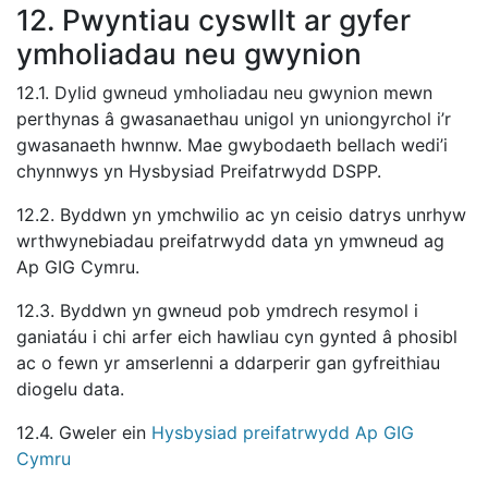
12. Pwyntiau cyswllt ar gyfer
ymholiadau neu gwynion
12.1. Dylid gwneud ymholiadau neu gwynion mewn
perthynas â gwasanaethau unigol yn uniongyrchol i’r
gwasanaeth hwnnw. Mae gwybodaeth bellach wedi’i
chynnwys yn Hysbysiad Preifatrwydd DSPP.
12.2. Byddwn yn ymchwilio ac yn ceisio datrys unrhyw
wrthwynebiadau preifatrwydd data yn ymwneud ag
Ap GIG Cymru.
12.3. Byddwn yn gwneud pob ymdrech resymol i
ganiatáu i chi arfer eich hawliau cyn gynted â phosibl
ac o fewn yr amserlenni a ddarperir gan gyfreithiau
diogelu data.
12.4. Gweler ein
Hysbysiad preifatrwydd Ap GIG
Cymru