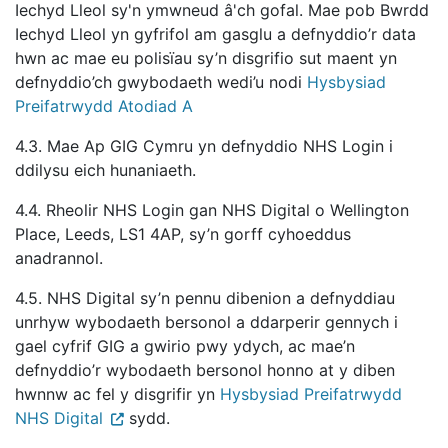
Iechyd Lleol sy'n ymwneud â'ch gofal. Mae pob Bwrdd
Iechyd Lleol yn gyfrifol am gasglu a defnyddio’r data
hwn ac mae eu polisïau sy’n disgrifio sut maent yn
defnyddio’ch gwybodaeth wedi’u nodi
Hysbysiad
Preifatrwydd Atodiad A
4.3. Mae Ap GIG Cymru yn defnyddio NHS Login i
ddilysu eich hunaniaeth.
4.4. Rheolir NHS Login gan NHS Digital o Wellington
Place, Leeds, LS1 4AP, sy’n gorff cyhoeddus
anadrannol.
4.5. NHS Digital sy’n pennu dibenion a defnyddiau
unrhyw wybodaeth bersonol a ddarperir gennych i
gael cyfrif GIG a gwirio pwy ydych, ac mae’n
defnyddio’r wybodaeth bersonol honno at y diben
hwnnw ac fel y disgrifir yn
Hysbysiad Preifatrwydd
NHS Digital
sydd.