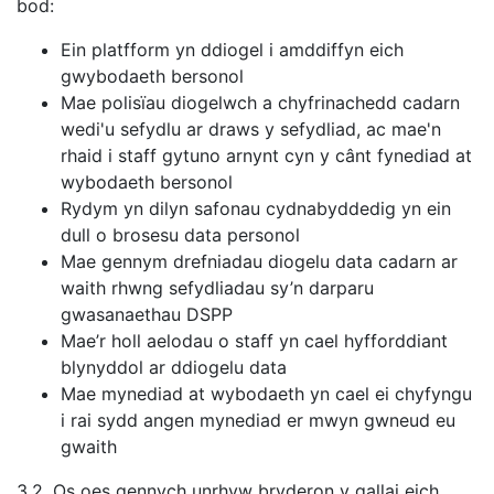
bod:
Ein platfform yn ddiogel i amddiffyn eich
gwybodaeth bersonol
Mae polisïau diogelwch a chyfrinachedd cadarn
wedi'u sefydlu ar draws y sefydliad, ac mae'n
rhaid i staff gytuno arnynt cyn y cânt fynediad at
wybodaeth bersonol
Rydym yn dilyn safonau cydnabyddedig yn ein
dull o brosesu data personol
Mae gennym drefniadau diogelu data cadarn ar
waith rhwng sefydliadau sy’n darparu
gwasanaethau DSPP
Mae’r holl aelodau o staff yn cael hyfforddiant
blynyddol ar ddiogelu data
Mae mynediad at wybodaeth yn cael ei chyfyngu
i rai sydd angen mynediad er mwyn gwneud eu
gwaith
3.2. Os oes gennych unrhyw bryderon y gallai eich