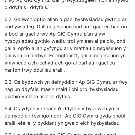
trwy Ap GIG Cymru. Gall y swyddogaeth hon amrywio
o ddyfais i ddyfais.
6.2. Gallwch optio allan o gael hysbysiadau gwthio ar
unrhyw adeg. Gall negeseuon barhau i gael eu hanfon
a bod ar gael drwy Ap GIG Cymru p’un a yw
hysbysiadau gwthio wedi’u troi ymlaen ai peidio, ond
gallai optio allan gyfyngu ar y mathau o negeseuon y
gallwch eu derbyn. Er enghraifft, gallai negeseuon yn
ymwneud â’ch iechyd a’ch gofal barhau i gael eu
hanfon trwy ddulliau eraill.
6.3. Os byddwch yn defnyddio’r Ap GIG Cymru ar fwy
nag un ddyfais, mae’n rhaid i chi droi hysbysiadau
gwthio ymlaen ar bob dyfais.
6.4. Os ydych yn rhannu’r ddyfais y byddwch yn ei
defnyddio i fewngofnodi i Ap GIG Cymru gyda phobl
eraill, efallai y byddant yn gweld eich hysbysiadau.