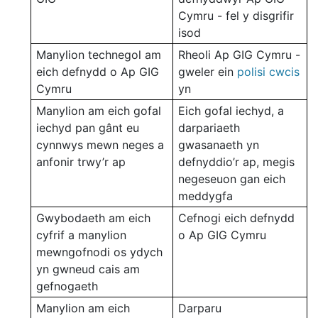
Cymru - fel y disgrifir
isod
Manylion technegol am
Rheoli Ap GIG Cymru -
eich defnydd o Ap GIG
gweler ein
polisi cwcis
Cymru
yn
Manylion am eich gofal
Eich gofal iechyd, a
iechyd pan gânt eu
darpariaeth
cynnwys mewn neges a
gwasanaeth yn
anfonir trwy’r ap
defnyddio’r ap, megis
negeseuon gan eich
meddygfa
Gwybodaeth am eich
Cefnogi eich defnydd
cyfrif a manylion
o Ap GIG Cymru
mewngofnodi os ydych
yn gwneud cais am
gefnogaeth
Manylion am eich
Darparu