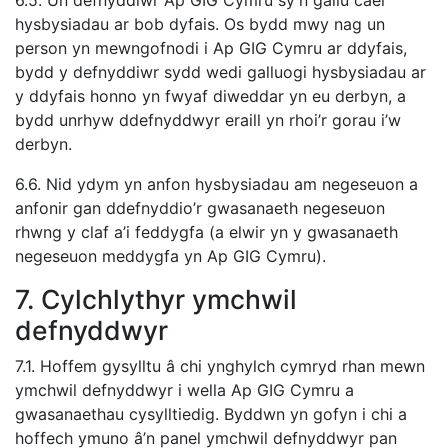
6.5. Un defnyddiwr Ap GIG Cymru sy’n gallu cael
hysbysiadau ar bob dyfais. Os bydd mwy nag un
person yn mewngofnodi i Ap GIG Cymru ar ddyfais,
bydd y defnyddiwr sydd wedi galluogi hysbysiadau ar
y ddyfais honno yn fwyaf diweddar yn eu derbyn, a
bydd unrhyw ddefnyddwyr eraill yn rhoi’r gorau i’w
derbyn.
6.6. Nid ydym yn anfon hysbysiadau am negeseuon a
anfonir gan ddefnyddio’r gwasanaeth negeseuon
rhwng y claf a’i feddygfa (a elwir yn y gwasanaeth
negeseuon meddygfa yn Ap GIG Cymru).
7. Cylchlythyr ymchwil
defnyddwyr
7.1. Hoffem gysylltu â chi ynghylch cymryd rhan mewn
ymchwil defnyddwyr i wella Ap GIG Cymru a
gwasanaethau cysylltiedig. Byddwn yn gofyn i chi a
hoffech ymuno â’n panel ymchwil defnyddwyr pan