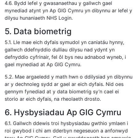
4.6. Bydd lefel y gwasanaethau y gallwch gael
mynediad atynt yn Ap GIG Cymru yn dibynnu ar lefel y
dilysu hunaniaeth NHS Login.
5. Data biometrig
5.1. Lle mae eich dyfais symudol yn caniatáu hynny,
gallwch ddefnyddio dulliau dilysu nad ydynt yn
defnyddio cyfrinair, fel ôl bys neu adnabod wyneb, i
gael mynediad at Ap GIG Cymru.
5.2. Mae argaeledd y math hwn o ddilysiad yn dibynnu
ar y dechnoleg sydd ar gael ar eich dyfais. Nid oes
gennym fynediad at y data biometrig sy’n cael ei
storio ar eich dyfais, na rheolaeth drosto.
6. Hysbysiadau Ap GIG Cymru
6.1. Gallwch ddewis troi hysbysiadau gwthio ymlaen i
roi gwybod i chi am dderbyn negeseuon a anfonwyd