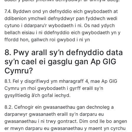
7.4. Byddwn ond yn defnyddio eich gwybodaeth at
ddibenion ymchwil defnyddwyr pan fyddwch wedi
cytuno i ddarparu’r wybodaeth i ni. Os nad ydych
bellach eisiau i ni ddefnyddio eich gwybodaeth yn y
ffordd hon, gallwch roi gwybod i ni yn
8. Pwy arall sy’n defnyddio data
sy’n cael ei gasglu gan Ap GIG
Cymru?
8.1. Fel y disgrifiwyd ym mharagraff 4, mae Ap GIG
Cymru yn rhoi gwybodaeth i gyrff eraill sy’n
gysylltiedig â’ch gofal iechyd.
8.2. Cefnogir ein gwasanaethau gan dechnoleg a
darparwyr gwasanaeth eraill sy’n darparu eu
gwasanaethau i ni trwy gontract. Dim ond lle bo angen
er mwyn darparu eu gwasanaethau y maent yn cyrchu