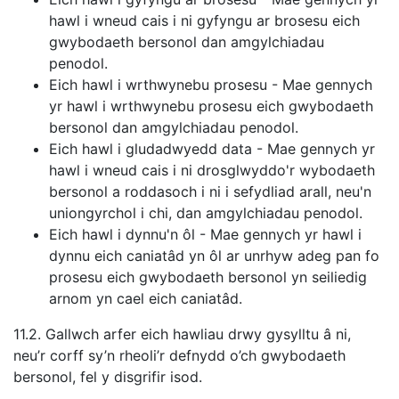
hawl i wneud cais i ni gyfyngu ar brosesu eich
gwybodaeth bersonol dan amgylchiadau
penodol.
Eich hawl i wrthwynebu prosesu - Mae gennych
yr hawl i wrthwynebu prosesu eich gwybodaeth
bersonol dan amgylchiadau penodol.
Eich hawl i gludadwyedd data - Mae gennych yr
hawl i wneud cais i ni drosglwyddo'r wybodaeth
bersonol a roddasoch i ni i sefydliad arall, neu'n
uniongyrchol i chi, dan amgylchiadau penodol.
Eich hawl i dynnu'n ôl - Mae gennych yr hawl i
dynnu eich caniatâd yn ôl ar unrhyw adeg pan fo
prosesu eich gwybodaeth bersonol yn seiliedig
arnom yn cael eich caniatâd.
11.2. Gallwch arfer eich hawliau drwy gysylltu â ni,
neu’r corff sy’n rheoli’r defnydd o’ch gwybodaeth
bersonol, fel y disgrifir isod.